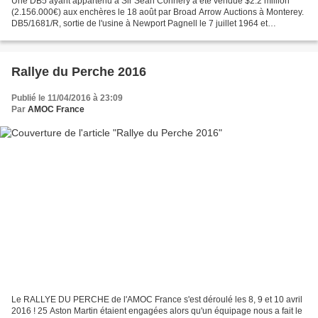
Une DB5 ayant appartenu à Sir Sean Connery a été vendue $2.2 million
(2.156.000€) aux enchères le 18 août par Broad Arrow Auctions à Monterey.
DB5/1681/R, sortie de l'usine à Newport Pagnell le 7 juillet 1964 et
immatriculé BDA 200B, a été acquis en 2018...
Rallye du Perche 2016
Publié le 11/04/2016 à 23:09
Par
AMOC France
Le RALLYE DU PERCHE de l'AMOC France s'est déroulé les 8, 9 et 10 avril
2016 ! 25 Aston Martin étaient engagées alors qu'un équipage nous a fait le