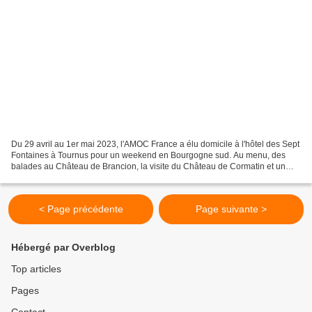
Du 29 avril au 1er mai 2023, l'AMOC France a élu domicile à l'hôtel des Sept
Fontaines à Tournus pour un weekend en Bourgogne sud. Au menu, des
balades au Château de Brancion, la visite du Château de Cormatin et un
déjeuner à Mont-Saint Vincent - Le Perrons....
< Page précédente
Page suivante >
Hébergé par Overblog
Top articles
Pages