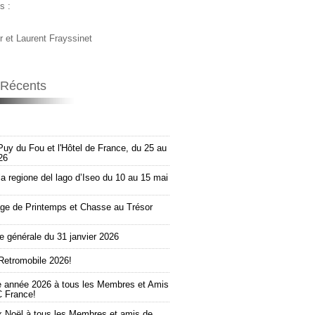
s :
r et Laurent Frayssinet
s Récents
Puy du Fou et l'Hôtel de France, du 25 au
26
la regione del lago d’Iseo du 10 au 15 mai
e de Printemps et Chasse au Trésor
 générale du 31 janvier 2026
Retromobile 2026!
e année 2026 à tous les Membres et Amis
 France!
 Noël à tous les Membres et amis de