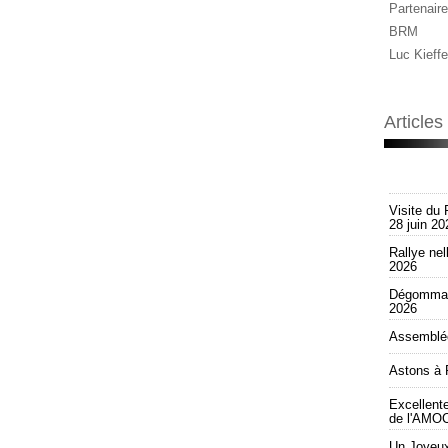
Partenaire
BRM
Luc Kieffe
Article
Visite du 
28 juin 20
Rallye nel
2026
Dégommag
2026
Assemblée
Astons à 
Excellent
de l'AMOC
Un Joyeux