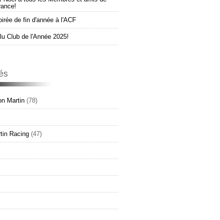
rance!
oirée de fin d'année à l'ACF
u Club de l'Année 2025!
és
n Martin
(78)
tin Racing
(47)