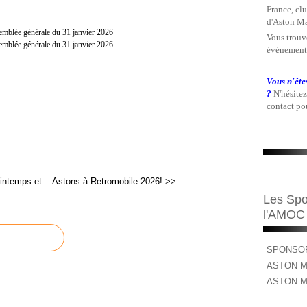
France, clu
d'Aston Ma
Vous trouve
événements
Vous n'ête
?
N'hésitez
contact pou
ntemps et...
Astons à Retromobile 2026! >>
Les Spo
l'AMOC
SPONSOR
ASTON M
ASTON M