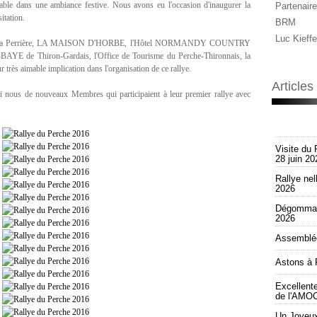
able dans une ambiance festive. Nous avons eu l'occasion d'inaugurer la
Partenaire
itation.
BRM
Luc Kieffe
le de la Perrière, LA MAISON D'HORBE, l'Hôtel NORMANDY COUNTRY
 de Thiron-Gardais, l'Office de Tourisme du Perche-Thironnais, la
 très aimable implication dans l'organisation de ce rallye.
Article
nous de nouveaux Membres qui participaient à leur premier rallye avec
Visite du 
28 juin 20
Rallye nel
2026
Dégommag
2026
Assemblée
Astons à 
Excellent
de l'AMOC
Un Joyeux