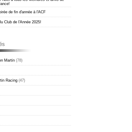
rance!
oirée de fin d'année à l'ACF
u Club de l'Année 2025!
és
n Martin
(78)
tin Racing
(47)