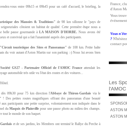
France, clu
rendez-vous entre 09h15 et 09h45 pour un café d'accueil, le briefing, la
d'Aston Ma
Vous trouve
événements
ouristique des Manoirs & Traditions"
de 98 km sillonne le "pays de
seigneuriales côtoient un habitat de qualité. Cette première étape nous a
une belle pause gourmande à
LA MAISON D'HORBE.
Nous avons été
Vous n'ête
x et convivial qui a fait l'unanimité auprès des participants.
?
N'hésitez
contact pou
"Circuit touristique des Sites et Panoramas"
de 108 km. Petite halte
s du voir autant d'Aston Martin sur son parking :-) Nous lui avons bien
a
Société GS27 - Partenaire Officiel de l'AMOC
France
attendait les
ge automobile très utile vu l'état des routes et des voitures...
Les Spo
'Hôtel.
l'AMOC
s dès 09h30 pour 75 km direction l'
Abbaye de Thiron-Gardais
via le
"
! Des petites routes magnifiques offrant des panoramas d'une beauté
SPONSOR
vé aux participants une petite surprise, volontairement non indiquée dans le
nnel du
Maquis de Plainville
pour une pause photo au milieu des champs.
ASTON M
e tout le monde de son baquet.
ASTON M
-Gardais
et de ses jardins, les Membres ont terminé le Rallye du Perche à