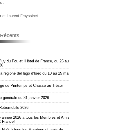
s :
r et Laurent Frayssinet
s Récents
Puy du Fou et l'Hôtel de France, du 25 au
26
la regione del lago d’Iseo du 10 au 15 mai
e de Printemps et Chasse au Trésor
 générale du 31 janvier 2026
Retromobile 2026!
e année 2026 à tous les Membres et Amis
 France!
 Noël à tous les Membres et amis de