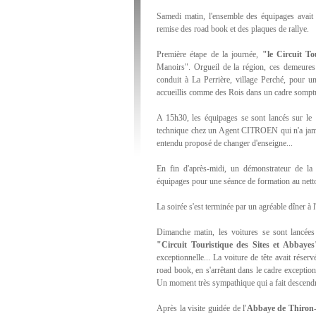
Samedi matin, l'ensemble des équipages avait 
remise des road book et des plaques de rallye.
Première étape de la journée,
"le Circuit T
Manoirs". Orgueil de la région, ces demeures 
conduit à La Perrière, village Perché, pour 
accueillis comme des Rois dans un cadre somptueu
A 15h30, les équipages se sont lancés sur le
technique chez un Agent CITROEN qui n'a jamai
entendu proposé de changer d'enseigne...
En fin d'après-midi, un démonstrateur de l
équipages pour une séance de formation au nettoya
La soirée s'est terminée par un agréable dîner à l
Dimanche matin, les voitures se sont lancée
"Circuit Touristique des Sites et Abbayes
exceptionnelle... La voiture de tête avait réser
road book, en s'arrêtant dans le cadre exceptio
Un moment très sympathique qui a fait descendr
Après la visite guidée de l'
Abbaye de Thiron