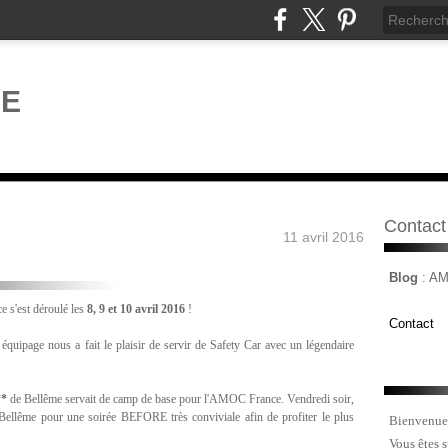
Contact
11 avril 2016
Blog
: A
s'est déroulé les
8, 9 et 10 avril 2016
!
Contact
équipage nous a fait le plaisir de servir de Safety Car avec un légendaire
*
de Bellême servait de camp de base pour l'AMOC France. Vendredi soir,
à Bellême pour une soirée BEFORE très conviviale afin de profiter le plus
Bienvenue
Vous êtes 