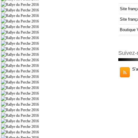
Site franç
Site fran
Boutique 
Suivez-
S'