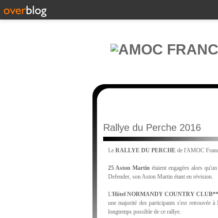
Rallye du Perche 2016
Le
RALLYE DU PERCHE
de l'AMOC France 
25 Aston Martin
étaient engagées alors qu'un 
Defender, son Aston Martin étant en révision.
L'
Hôtel NORMANDY COUNTRY CLUB**
une majorité des participants s'est retrouvée 
longtemps possible de ce rallye.