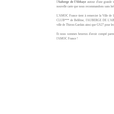
l'
Auberge de l'Abbaye
autour d'une grande t
nouvelle carte que nous recommandons sans hés
L'AMOC France tient à remercier la Vil
CLUB*** de Bellême, l'AUBERGE DE L'ABBAYE
ville de Thiron-Gardais ainsi que GS27 pour leur
Et nous sommes heureux d'avoir compté parmi 
l'AMOC France !