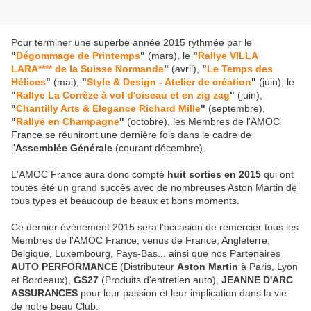
Pour terminer une superbe année 2015 rythmée par le
"
Dégommage de Printemps
"
(mars), le
"
Rallye VILLA
LARA**** de la Suisse Normande
"
(avril),
"
Le Temps des
Hélices
"
(mai),
"
Style & Design - Atelier de création
"
(juin), le
"
Rallye La Corrèze à vol d'oiseau et en zig zag
"
(juin),
"
Chantilly Arts & Elegance Richard Mille
"
(septembre),
"
Rallye en Champagne
"
(octobre), les Membres de l'AMOC
France se réuniront une dernière fois dans le cadre de
l'
Assemblée Générale
(courant décembre).
L'AMOC France aura donc compté
huit sorties en 2015
qui ont
toutes été un grand succès avec de nombreuses Aston Martin de
tous types et beaucoup de beaux et bons moments.
Ce dernier événement 2015 sera l'occasion de remercier tous les
Membres de l'AMOC France, venus de France, Angleterre,
Belgique, Luxembourg, Pays-Bas... ainsi que nos Partenaires
AUTO PERFORMANCE
(Distributeur
Aston Martin
à Paris, Lyon
et Bordeaux),
GS27
(Produits d'entretien auto),
JEANNE D'ARC
ASSURANCES
pour leur passion et leur implication dans la vie
de notre beau Club.