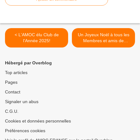
< L'AMOC élu Club de
Un Joyeux Noël à tous les
l'Année 2025!
Membres et amis de
l'AMOC France! >
Hébergé par Overblog
Top articles
Pages
Contact
Signaler un abus
C.G.U.
Cookies et données personnelles
Préférences cookies