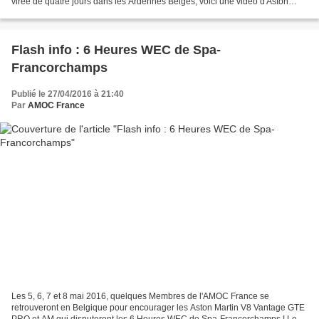
virée de quatre jours dans les Ardennes Belges, voici une vidéo d'Aston
Martin Racing (Vainqueur en LMGTE AM...
Flash info : 6 Heures WEC de Spa-
Francorchamps
Publié le 27/04/2016 à 21:40
Par
AMOC France
Les 5, 6, 7 et 8 mai 2016, quelques Membres de l'AMOC France se
retrouveront en Belgique pour encourager les Aston Martin V8 Vantage GTE
PRO et AM qui disputeront les 6 Heures WEC de Spa-Francorchamps ! Les