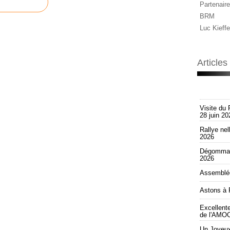
Partenaire
BRM
Luc Kieffe
Article
Visite du 
28 juin 20
Rallye nel
2026
Dégommag
2026
Assemblée
Astons à 
Excellent
de l'AMOC
Un Joyeux