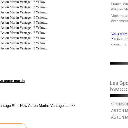
France, clu
d'Aston Ma
Vous trouve
événements
Vous n'ête
?
N'hésitez
contact pou
s aston martin
Les Spo
l'AMOC
SPONSOR
ntage !!!...
New Aston Martin Vantage :... >>
ASTON M
ASTON M