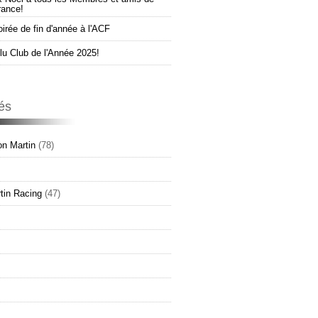
rance!
oirée de fin d'année à l'ACF
u Club de l'Année 2025!
és
n Martin
(78)
tin Racing
(47)