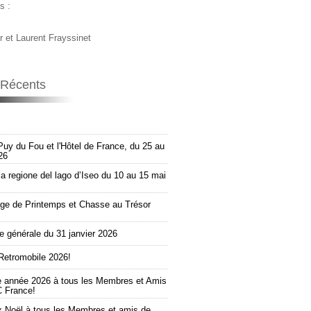
s :
r et Laurent Frayssinet
s Récents
Puy du Fou et l'Hôtel de France, du 25 au
26
la regione del lago d’Iseo du 10 au 15 mai
e de Printemps et Chasse au Trésor
 générale du 31 janvier 2026
Retromobile 2026!
e année 2026 à tous les Membres et Amis
 France!
 Noël à tous les Membres et amis de