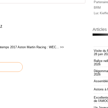
Partenaire
BRM
Luc Kieffe
17
Article
ntemps 2017
Aston Martin Racing : WEC... >>
Visite du 
28 juin 20
Rallye nel
2026
Dégommag
2026
Assemblée
Astons à 
Excellent
de l'AMOC
Un Joyeux