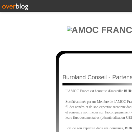
Buroland Conseil - Partenai
L'AMOC France est heureuse d'accueillir
BUR
Société animée par un Membre de l'AMOC Fra
fil des années et de son expertise reconnue dan
et concentre son métier sur l'accompagnement de
leurs flux documentaires (dématérialisation-GE
Fort de son expertise dans ces domaines,
BUR