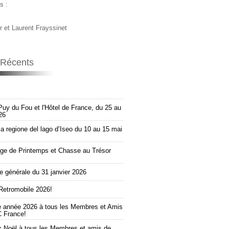
s :
r et Laurent Frayssinet
s Récents
Puy du Fou et l'Hôtel de France, du 25 au
26
la regione del lago d’Iseo du 10 au 15 mai
e de Printemps et Chasse au Trésor
 générale du 31 janvier 2026
Retromobile 2026!
e année 2026 à tous les Membres et Amis
 France!
 Noël à tous les Membres et amis de