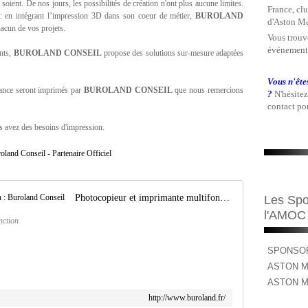
ls soient. De nos jours, les possibilités de création n'ont plus aucune limites.
France, clu
: en intégrant l’impression 3D dans son coeur de métier,
BUROLAND
d'Aston Ma
cun de vos projets.
Vous trouve
événements
ents,
BUROLAND CONSEIL
propose des solutions sur-mesure adaptées
.
Vous n'ête
ce seront imprimés par
BUROLAND CONSEIL
que nous remercions
?
N'hésitez
contact pou
us avez des besoins d'impression.
Photocopieur et imprimante multifonction : Buroland Conseil
Les Spo
l'AMOC
nction
SPONSOR
ASTON M
ASTON M
http://www.buroland.fr/