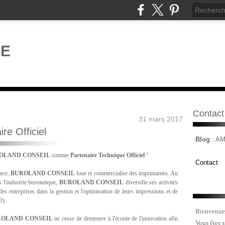
Contact
31 mars 2017
re Officiel
Blog
: A
OLAND CONSEIL
comme
Partenaire Technique Officiel
!
Contact
nce,
BUROLAND CONSEIL
loue et commercialise des imprimantes. Au
s l'industrie bureautique,
BUROLAND CONSEIL
diversifie ses activités
s entreprises dans la gestion et l'optimisation de leurs impressions et de
D).
Bienvenue
OLAND CONSEIL
ne cesse de demeurer à l'écoute de l'innovation afin
Vous êtes 