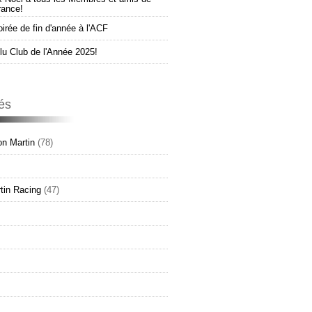
rance!
oirée de fin d'année à l'ACF
u Club de l'Année 2025!
és
n Martin
(78)
tin Racing
(47)