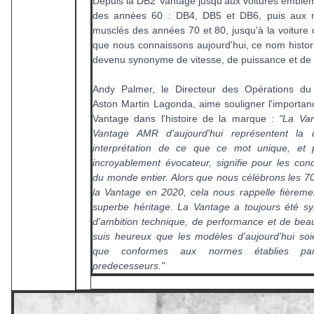
Depuis la DB2 Vantage jusqu'aux voitures emblé
des années 60 : DB4, DB5 et DB6, puis aux 
musclés des années 70 et 80, jusqu'à la voiture 
que nous connaissons aujourd'hui, ce nom histor
devenu synonyme de vitesse, de puissance et de 
Andy Palmer, le Directeur des Opérations du
Aston Martin Lagonda, aime souligner l'importan
Vantage dans l'histoire de la marque :
"La Va
Vantage AMR d'aujourd'hui représentent la d
interprétation de ce que ce mot unique, et p
incroyablement évocateur, signifie pour les con
du monde entier. Alors que nous célébrons les 7
la Vantage en 2020, cela nous rappelle fièreme
superbe héritage. La Vantage a toujours été 
d'ambition technique, de performance et de beau
suis heureux que les modèles d'aujourd'hui soi
que conformes aux normes établies par
predecesseurs."