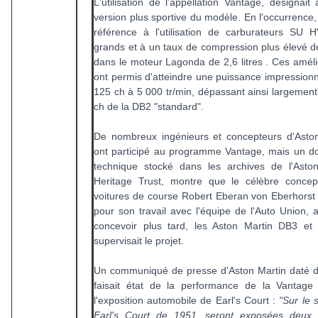
L'utilisation de l'appellation Vantage, désignait 
version plus sportive du modèle. En l'occurrence, i
référence à l'utilisation de carburateurs SU 
grands et à un taux de compression plus élevé d
dans le moteur Lagonda de 2,6 litres . Ces améli
ont permis d'atteindre une puissance impression
125 ch à 5 000 tr/min, dépassant ainsi largement
ch de la DB2 "standard".
De nombreux ingénieurs et concepteurs d'Asto
ont participé au programme Vantage, mais un 
technique stocké dans les archives de l'Asto
Heritage Trust, montre que le célèbre concep
voitures de course Robert Eberan von Eberhorst
pour son travail avec l'équipe de l'Auto Union, 
concevoir plus tard, les Aston Martin DB3 et
supervisait le projet.
Un communiqué de presse d'Aston Martin daté 
faisait état de la performance de la Vantage
l'exposition automobile de Earl's Court :
"Sur le 
Earl's Court de 1951, seront exposées deux b