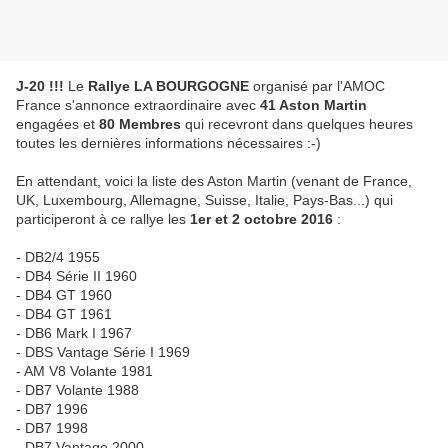
J-20 !!!
Le
Rallye LA BOURGOGNE
organisé par l'AMOC
France s'annonce extraordinaire avec
41 Aston Martin
engagées et
80 Membres
qui recevront dans quelques heures
toutes les dernières informations nécessaires :-)
En attendant, voici la liste des Aston Martin (venant de France,
UK, Luxembourg, Allemagne, Suisse, Italie, Pays-Bas...) qui
participeront à ce rallye les
1er et 2 octobre 2016
:
- DB2/4 1955
- DB4 Série II 1960
- DB4 GT 1960
- DB4 GT 1961
- DB6 Mark I 1967
- DBS Vantage Série I 1969
- AM V8 Volante 1981
- DB7 Volante 1988
- DB7 1996
- DB7 1998
- DB7 Vantage 2000