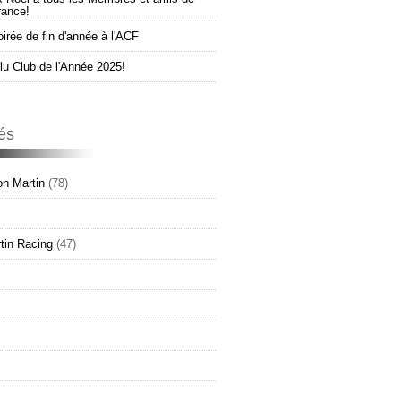
rance!
oirée de fin d'année à l'ACF
u Club de l'Année 2025!
és
n Martin
(78)
tin Racing
(47)