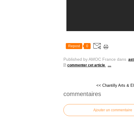
Repost
0
Published by AMOC France
dans
ast
commenter cet article
…
<< Chantilly Arts & E
commentaires
Ajouter un commentaire