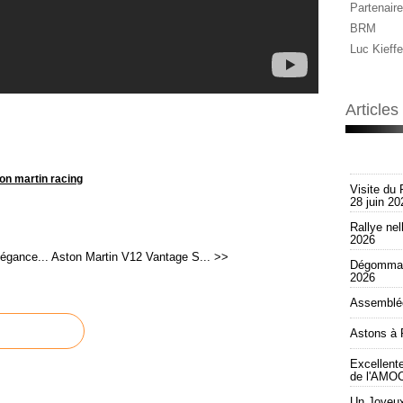
Partenaire
BRM
Luc Kieffe
Article
on martin racing
Visite du 
28 juin 20
Rallye nel
2026
légance...
Aston Martin V12 Vantage S... >>
Dégommag
2026
Assemblée
Astons à 
Excellent
de l'AMOC
Un Joyeux