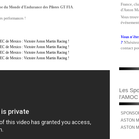
France, clu
upe du Monde d'Endurance des Pilotes GT FIA
.
d'Aston Ma
Vous trouve
es performances !
événements
Vous n'ête
?
N'hésitez
contact pou
Les Spo
l'AMOC
SPONSOR
ASTON M
ASTON M