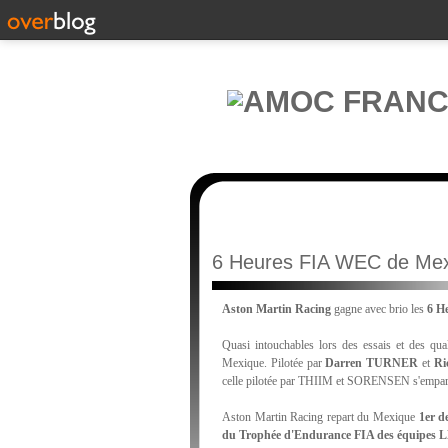
6 Heures FIA WEC de Mexic
Aston Martin Racing
gagne avec brio les
6 H
Quasi intouchables lors des essais et des qua
Mexique. Pilotée par
Darren TURNER
et
Ri
celle pilotée par THIIM et SORENSEN s'empare 
Aston Martin Racing repart du Mexique
1er d
du Trophée d'Endurance FIA des équipe