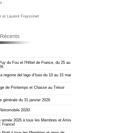
s :
r et Laurent Frayssinet
s Récents
Puy du Fou et l'Hôtel de France, du 25 au
26
la regione del lago d’Iseo du 10 au 15 mai
e de Printemps et Chasse au Trésor
 générale du 31 janvier 2026
Retromobile 2026!
e année 2026 à tous les Membres et Amis
 France!
 Noël à tous les Membres et amis de