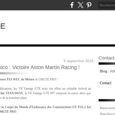
Contact
5 septembre 2016
o : Victoire Aston Martin Racing !
Blog
: A
eures FIA WEC de Mexico
en LMGTE PRO !
Contact
lifications, les V8 Vantage GTE nous ont offert un véritable festival au
chie STANAWAY
, la V8 Vantage GTE #97 remporte la course alors que
de la troisième place.
e la Coupe du Monde d'Endurance des Constructeurs GT FIA
et
1er
Bienvenue
s LMGTE PRO
.
Vous êtes 