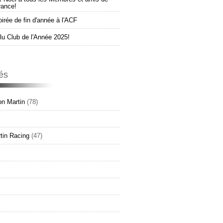
rance!
oirée de fin d'année à l'ACF
u Club de l'Année 2025!
és
n Martin
(78)
tin Racing
(47)