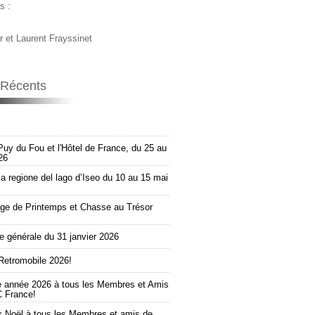
s :
r et Laurent Frayssinet
s Récents
Puy du Fou et l'Hôtel de France, du 25 au
26
la regione del lago d’Iseo du 10 au 15 mai
e de Printemps et Chasse au Trésor
 générale du 31 janvier 2026
Retromobile 2026!
e année 2026 à tous les Membres et Amis
 France!
 Noël à tous les Membres et amis de