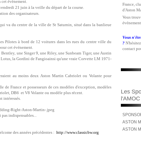
à cet évènement.
France, clu
vendredi 21 juin à la veille du départ de la course.
d'Aston Ma
ation des organisateurs.
Vous trouve
événements
qui va du centre de la ville de St Saturnin, situé dans la banlieue
Vous n'ête
es Pilotes à bord de 12 voitures dans les rues du centre ville du
?
N'hésitez
pour cet événement.
contact pou
ne Bentley, une Singer 9, une Riley, une Sunbeam Tiger, une Austin
 Lotus, la Gordini de Fangioainsi qu'une vraie Corvette LM 1971-
imeraient au moins deux Aston Martin Cabriolet ou Volante pour
e de France et possesseurs de ces modèles d'exception, modèles
Les Spo
riolet, DB6 et V8 Volante ou modèle plus récent.
l'AMOC
t intéressés.
SPONSOR
t pas indispensables...
ASTON M
ASTON M
Welcome des années précédentes :
http://www.classicbw.org