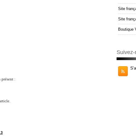
Site franç
Site fran
Boutique 
Suivez-
S'
 présent :
rticle.
13