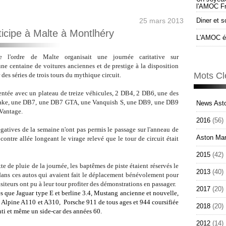
l'AMOC F
25 mars 2013
Diner et s
icipe à Malte à Montlhéry
L'AMOC él
e l'
ordre de Malte organisait une journée caritative sur
une centaine de voitures anciennes et de prestige à la disposition
Mots Cl
es séries de trois tours du mythique circuit.
entée avec un plateau de treize véhicules, 2 DB4, 2 DB6, une des
brake, une DB7, une DB7 GTA, une Vanquish S, une DB9, une DB9
News Asto
Vantage.
2016
(56)
gatives de la semaine n'ont pas permis le passage sur l'anneau de
Aston Mar
 contre allée longeant le virage relevé que le tour de circuit était
2015
(42)
 de pluie de la journée, les baptêmes de piste étaient réservés le
2013
(40)
dans ces autos qui avaient fait le déplacement bénévolement pour
isiteurs ont pu à leur tour profiter des démonstrations en passager.
2017
(20)
les que Jaguar type E et berline 3.4, Mustang ancienne et nouvelle,
a, Alpine A110 et A310, Porsche 911 de tous ages et 944 coursifiée
2018
(20)
ti et même un side-car des années 60.
2012
(14)