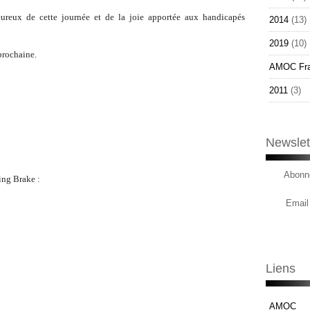
heureux de cette journée et de la joie apportée aux handicapés
2014
(13)
2019
(10)
prochaine.
AMOC Fr
2011
(3)
Newslet
Abonne
ing Brake :
Email
Liens
AMOC