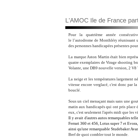
L'AMOC Ile de France part
Pour la quatrième année consécutiv
le l’autodrome de Monthléry
réunissant 
des personnes handicapées présentes pour d
La marque Aston Martin était bien représ
quatre exemplaires de Virage shooting 
Volante, une DB9 nouvelle version, 2 V8 
La neige et les températures largement né
vitesse encore verglacé, c'est donc par la
bouclé.
Sous un ciel menaçant mais sans une goutte
matin aux handicapés qui ont pris place 
eux, c'est seulement l'après midi que les v
Il y avait d'autres autos remarquables tel
Ferrari 360 et 456, Lotus super 7 et Evor
ainsi qu'une remarquable Studebaker Avan
Bref de quoi combler tout le monde.