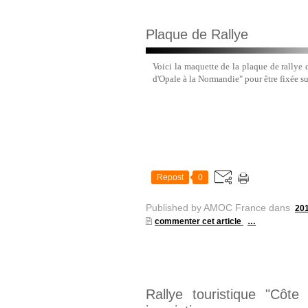
Plaque de Rallye
Voici la maquette de la plaque de rallye 
d'Opale à la Normandie" pour être fixée su
Repost
0
Published by AMOC France
dans
20
commenter cet article
…
Rallye touristique "Côt