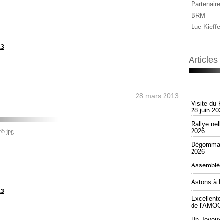
Partenaire
BRM
Luc Kieffe
13
Article
28 mars 2013
Visite du 
28 juin 20
Rallye nel
2026
Dégommag
2026
Assemblée
Astons à 
13
Excellent
de l'AMOC
Un Joyeux